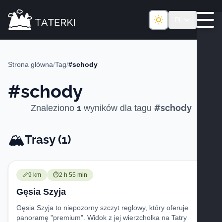
PL
Strona główna
/
Tag
/
#schody
#schody
1
#schody
Znaleziono
wyników dla tagu
🏔️
Trasy -
Trasy (1)
Trudność:
Czas przejścia:
📏
9 km
⏱️
2 h 55 min
Gęsia Szyja
Gęsia Szyja to niepozorny szczyt reglowy, który oferuje
panoramę "premium". Widok z jej wierzchołka na Tatry