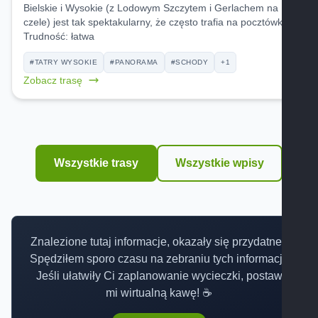
Bielskie i Wysokie (z Lodowym Szczytem i Gerlachem na
czele) jest tak spektakularny, że często trafia na pocztówki.
Trudność:
łatwa
#TATRY WYSOKIE
#PANORAMA
#SCHODY
+1
Zobacz trasę
Wszystkie trasy
Wszystkie wpisy
Znalezione tutaj informacje, okazały się przydatne?
Spędziłem sporo czasu na zebraniu tych informacji.
Jeśli ułatwiły Ci zaplanowanie wycieczki, postaw
mi wirtualną kawę! ☕