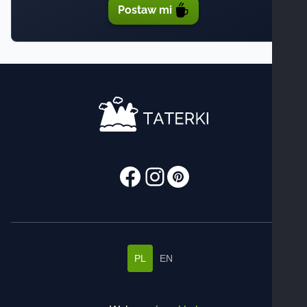
Postaw mi
PL
EN