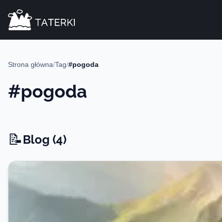
Strona główna
/
Tag
/
#pogoda
#pogoda
📝
Blog -
Blog (4)