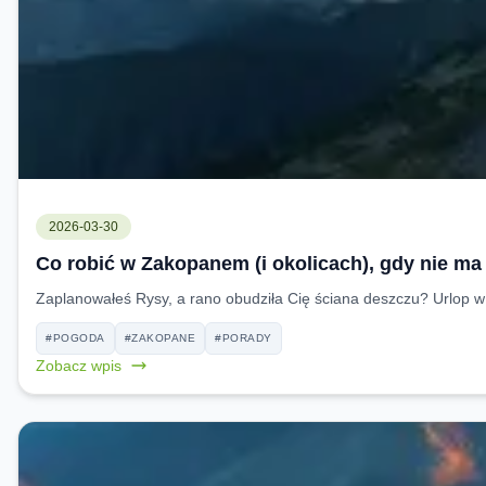
2026-03-30
Co robić w Zakopanem (i okolicach), gdy nie m
Zaplanowałeś Rysy, a rano obudziła Cię ściana deszczu? Urlop 
#POGODA
#ZAKOPANE
#PORADY
Zobacz wpis