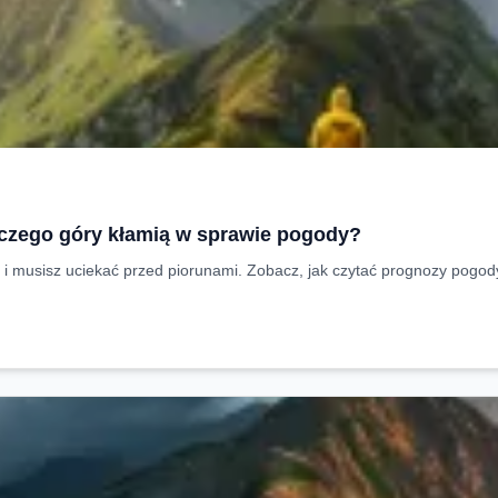
czego góry kłamią w sprawie pogody?
t i musisz uciekać przed piorunami. Zobacz, jak czytać prognozy pogod