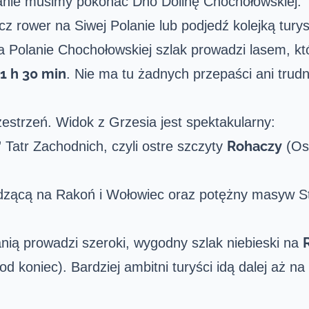
lanie musimy pokonać Dno
Dolinę Chochołowskiej
.
ycz rower na Siwej Polanie lub podjedź kolejką tur
 Polanie Chochołowskiej szlak prowadzi lasem, kt
1 h 30 min
. Nie ma tu żadnych przepaści ani trud
estrzeń. Widok z Grzesia jest spektakularny:
Rohaczy
 Tatr Zachodnich, czyli ostre szczyty
(Ost
adzącą na Rakoń i Wołowiec oraz potężny masyw S
nią prowadzi szeroki, wygodny szlak niebieski na
d koniec). Bardziej ambitni turyści idą dalej aż n