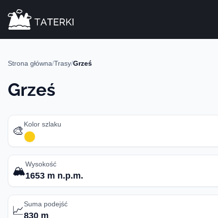
Strona główna
/
Trasy
/
Grześ
Grześ
Kolor szlaku
🎨
Wysokość
🏔️
1653 m n.p.m.
Suma podejść
📈
830 m