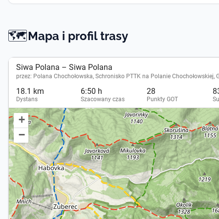
🗺️
Mapa -
Mapa i profil trasy