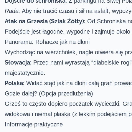
Dojście do schroniska:
Z parkingu na Siwej Po
Rada:
Aby nie tracić czasu i sił na asfalt, wypoż
Atak na Grzesia (Szlak Żółty):
Od Schroniska na
Podejście jest łagodne, wygodne i zajmuje około
Panorama: Rohacze jak na dłoni
Wychodząc na wierzchołek, nagle otwiera się prz
Słowacja:
Przed nami wyrastają “diabelskie rogi”
majestatycznie.
Polska:
Widać stąd jak na dłoni całą grań prow
Gdzie dalej? (Opcja przedłużenia)
Grześ to często dopiero początek wycieczki. Gra
widokowa i niemal płaska (z lekkim podejściem po
Informacje praktyczne