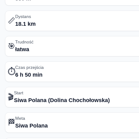
Dystans
📏
18.1 km
Trudność
🎯
łatwa
Czas przejścia
⏱️
6 h 50 min
Start
🎬
Siwa Polana (Dolina Chochołowska)
Meta
🏁
Siwa Polana