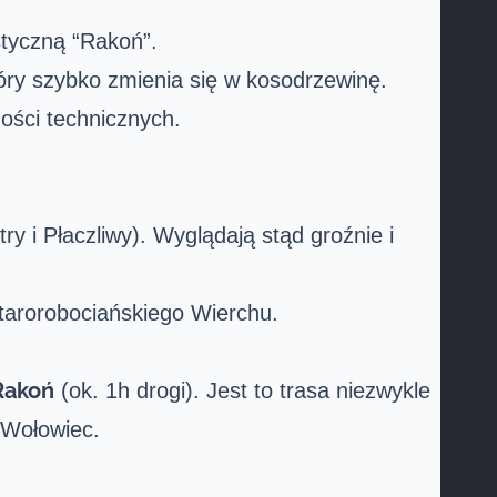
ystyczną “Rakoń”.
óry szybko zmienia się w kosodrzewinę.
ności technicznych.
ry i Płaczliwy). Wyglądają stąd groźnie i
tarorobociańskiego Wierchu.
Rakoń
(ok. 1h drogi). Jest to trasa niezwykle
a Wołowiec.