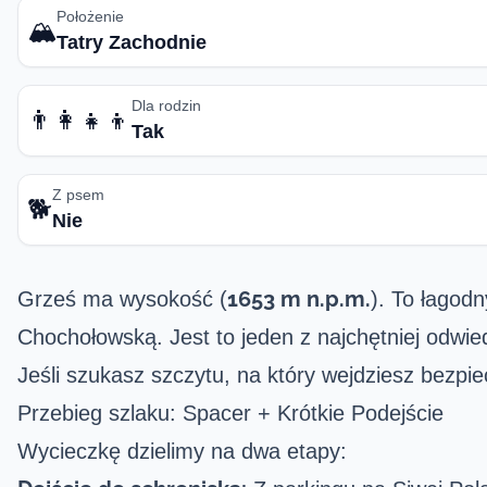
Położenie
🏔️
Tatry Zachodnie
Dla rodzin
👨‍👩‍👧‍👦
Tak
Z psem
🐕
Nie
1653 m n.p.m.
Grześ ma wysokość (
). To łagod
Chochołowską. Jest to jeden z najchętniej odwi
Jeśli szukasz szczytu, na który wejdziesz bezpi
Przebieg szlaku: Spacer + Krótkie Podejście
Wycieczkę dzielimy na dwa etapy: