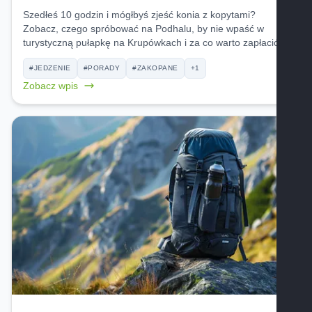
Szedłeś 10 godzin i mógłbyś zjeść konia z kopytami?
Zobacz, czego spróbować na Podhalu, by nie wpaść w
turystyczną pułapkę na Krupówkach i za co warto zapłacić.
#JEDZENIE
#PORADY
#ZAKOPANE
+1
Zobacz wpis