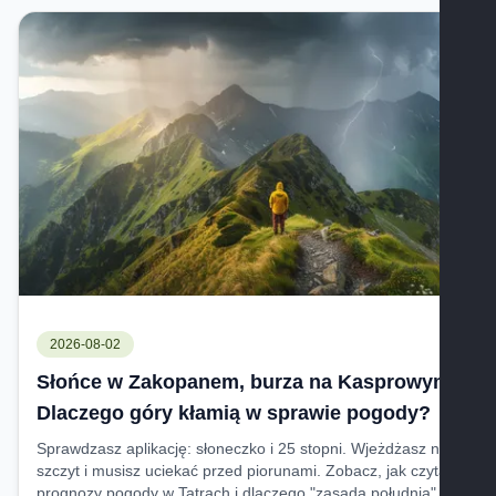
2026-08-02
Słońce w Zakopanem, burza na Kasprowym.
Dlaczego góry kłamią w sprawie pogody?
Sprawdzasz aplikację: słoneczko i 25 stopni. Wjeżdżasz na
szczyt i musisz uciekać przed piorunami. Zobacz, jak czytać
prognozy pogody w Tatrach i dlaczego "zasada południa"