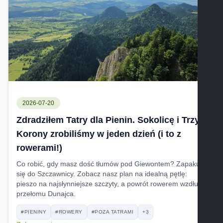
2026-07-20
Zdradziłem Tatry dla Pienin. Sokolicę i Trzy
Korony zrobiliśmy w jeden dzień (i to z
rowerami!)
Co robić, gdy masz dość tłumów pod Giewontem? Zapakuj
się do Szczawnicy. Zobacz nasz plan na idealną pętlę:
pieszo na najsłynniejsze szczyty, a powrót rowerem wzdłuż
przełomu Dunajca.
#PIENINY
#ROWERY
#POZA TATRAMI
+3