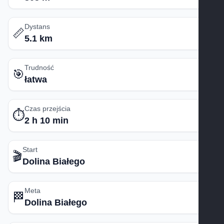
Dystans
📏
5.1 km
Trudność
🎯
łatwa
Czas przejścia
⏱️
2 h 10 min
Start
🎬
Dolina Białego
Meta
🏁
Dolina Białego