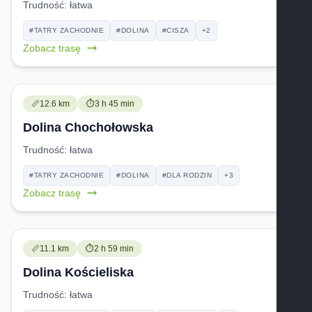
Trudność:
łatwa
#TATRY ZACHODNIE
#DOLINA
#CISZA
+2
Zobacz trasę
Trudność:
Czas przejścia:
📏
12.6 km
⏱️
3 h 45 min
Dolina Chochołowska
Trudność:
łatwa
#TATRY ZACHODNIE
#DOLINA
#DLA RODZIN
+3
Zobacz trasę
Trudność:
Czas przejścia:
📏
11.1 km
⏱️
2 h 59 min
Dolina Kościeliska
Trudność:
łatwa