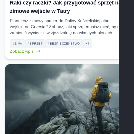
Raki czy raczki? Jak przygotować sprzęt na
zimowe wejście w Tatry
Planujesz zimowy spacer do Doliny Kościeliskiej albo
wejście na Grzesia? Zobacz, jaki sprzęt musisz mieć, by nie
zamienić wycieczki w zjeżdżalnię na własnych plecach.
#ZIMA
#SPRZĘT
#BEZPIECZEŃSTWO
+4
Zobacz wpis