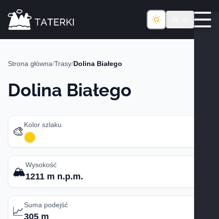
PL
Strona główna
/
Trasy
/
Dolina Białego
Dolina Białego
Kolor szlaku
🎨
Wysokość
🏔️
1211 m n.p.m.
Suma podejść
📈
305 m