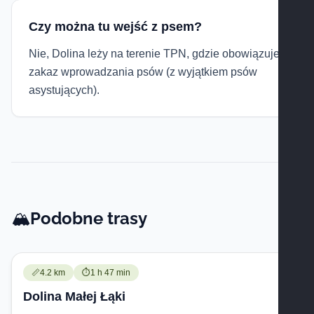
Czy można tu wejść z psem?
Nie, Dolina leży na terenie TPN, gdzie obowiązuje
zakaz wprowadzania psów (z wyjątkiem psów
asystujących).
Podobne trasy
🏔️
Trudność:
Czas przejścia:
📏
4.2 km
⏱️
1 h 47 min
Dolina Małej Łąki