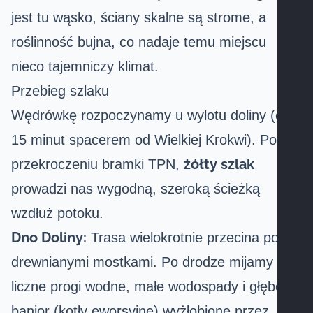
jest tu wąsko, ściany skalne są strome, a
roślinność bujna, co nadaje temu miejscu
nieco tajemniczy klimat.
Przebieg szlaku
Wędrówkę rozpoczynamy u wylotu doliny (ok.
15 minut spacerem od Wielkiej Krokwi). Po
żółty szlak
przekroczeniu bramki TPN,
prowadzi nas wygodną, szeroką ścieżką
wzdłuż potoku.
Dno Doliny:
Trasa wielokrotnie przecina potok
drewnianymi mostkami. Po drodze mijamy
liczne progi wodne, małe wodospady i głębokie
banior (kotły eworsyjne) wyżłobione przez