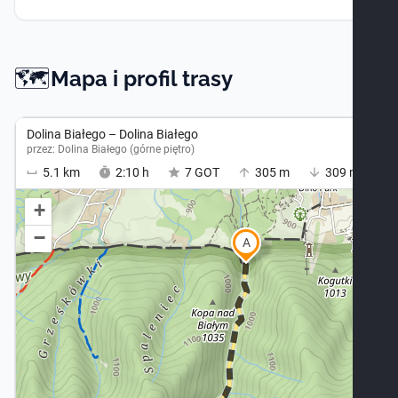
🗺️
Mapa -
Mapa i profil trasy