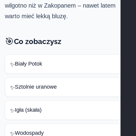
wilgotno niż w Zakopanem – nawet latem
warto mieć lekką bluzę.
🎯
Co zobaczysz
Biały Potok
✨
Sztolnie uranowe
✨
Igła (skała)
✨
Wodospady
✨