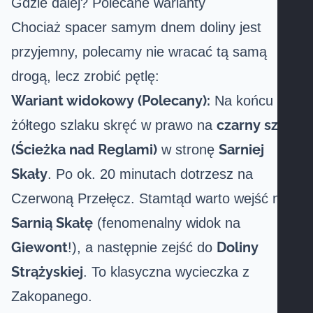
Gdzie dalej? Polecane warianty
Chociaż spacer samym dnem doliny jest
przyjemny, polecamy nie wracać tą samą
drogą, lecz zrobić pętlę:
Wariant widokowy (Polecany):
Na końcu
czarny szlak
żółtego szlaku skręć w prawo na
(Ścieżka nad Reglami)
Sarniej
w stronę
Skały
. Po ok. 20 minutach dotrzesz na
Czerwoną Przełęcz. Stamtąd warto wejść na
Sarnią Skałę
(fenomenalny widok na
Giewont
Doliny
!), a następnie zejść do
Strążyskiej
. To klasyczna wycieczka z
Zakopanego.