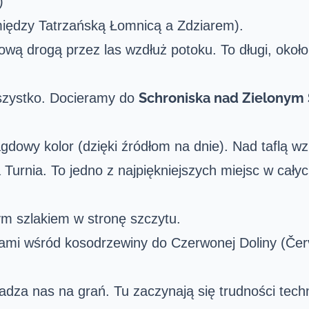
)
iędzy Tatrzańską
Łomnicą
a Zdziarem).
ową drogą przez las wzdłuż potoku. To długi, około
Schroniska nad Zielonym
szystko. Docieramy do
owy kolor (dzięki źródłom na dnie). Nad taflą w
 Turnia. To jedno z najpiękniejszych miejsc w całyc
m szlakiem w stronę szczytu.
ami wśród kosodrzewiny do Czerwonej Doliny (Čer
dza nas na grań. Tu zaczynają się trudności tech