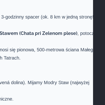
 3-godzinny spacer (ok. 8 km w jedną stronę!).
 Stawem (Chata pri Zelenom plese)
, potocznie
znosi się pionowa, 500-metrowa ściana Małego
h Tatrach.
vená dolina). Mijamy Modry Staw (najwyżej
niczne.