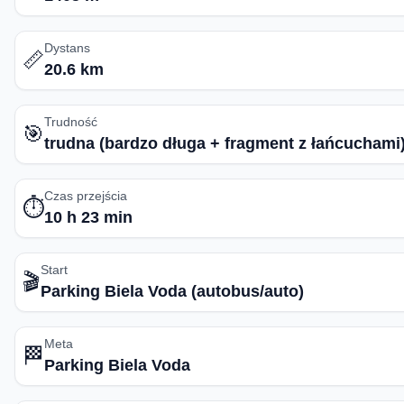
Dystans
📏
20.6 km
Trudność
🎯
trudna (bardzo długa + fragment z łańcuchami
Czas przejścia
⏱️
10 h 23 min
Start
🎬
Parking Biela Voda (autobus/auto)
Meta
🏁
Parking Biela Voda