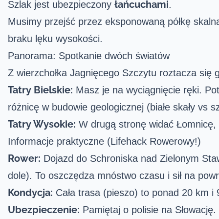
łańcuchami
Szlak jest ubezpieczony
.
Musimy przejść przez eksponowaną półkę skalną i
braku lęku wysokości.
Panorama: Spotkanie dwóch światów
Z wierzchołka Jagnięcego Szczytu roztacza się 
Tatry Bielskie:
Masz je na wyciągnięcie ręki. P
różnicę w budowie geologicznej (białe skały vs sz
Tatry Wysokie:
W drugą stronę widać Łomnicę, 
Informacje praktyczne (Lifehack Rowerowy!)
Rower:
Dojazd do Schroniska nad Zielonym Sta
dole). To oszczędza mnóstwo czasu i sił na powr
Kondycja:
Cała trasa (pieszo) to ponad 20 km i
Ubezpieczenie:
Pamiętaj o polisie na Słowację.