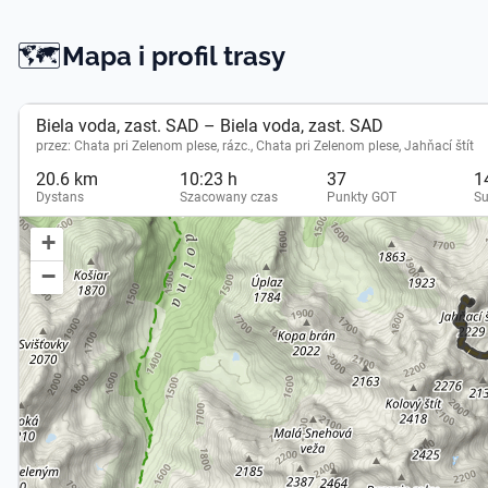
🗺️
Mapa -
Mapa i profil trasy