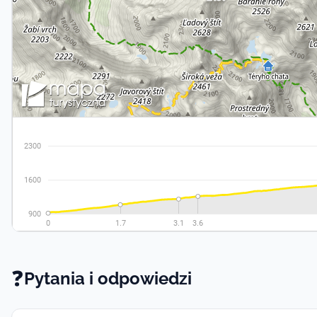
❓
Pytania i odpowiedzi -
Pytania i odpowiedzi