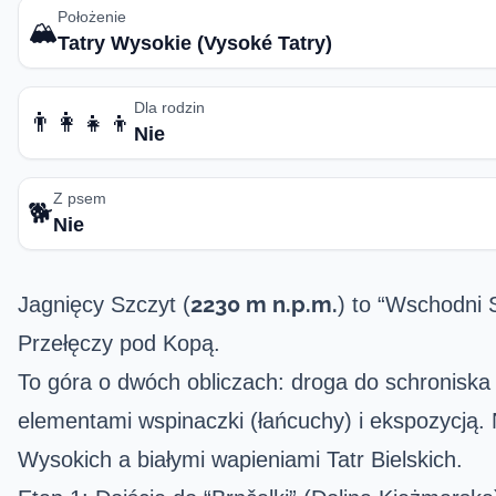
Położenie
🏔️
Tatry Wysokie (Vysoké Tatry)
Dla rodzin
👨‍👩‍👧‍👦
Nie
Z psem
🐕
Nie
2230 m n.p.m.
Jagnięcy Szczyt (
) to “Wschodni S
Przełęczy pod Kopą.
To góra o dwóch obliczach: droga do schroniska 
elementami wspinaczki (łańcuchy) i ekspozycją. 
Wysokich a białymi wapieniami Tatr Bielskich.