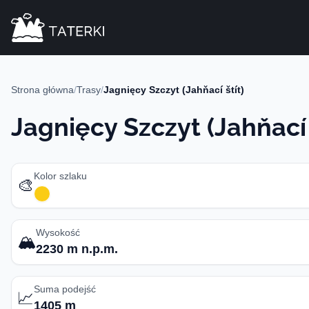
Strona główna
/
Trasy
/
Jagnięcy Szczyt (Jahňací štít)
Jagnięcy Szczyt (Jahňací 
Kolor szlaku
🎨
Wysokość
🏔️
2230 m n.p.m.
Suma podejść
📈
1405 m