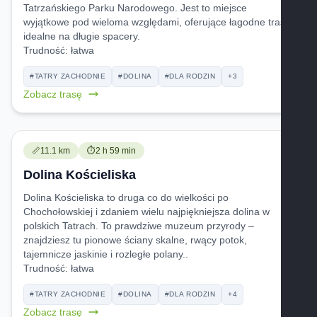
Tatrzańskiego Parku Narodowego. Jest to miejsce
wyjątkowe pod wieloma względami, oferujące łagodne trasy
idealne na długie spacery.
Trudność:
łatwa
#TATRY ZACHODNIE
#DOLINA
#DLA RODZIN
+3
Zobacz trasę
Trudność:
Czas przejścia:
📏
11.1 km
⏱️
2 h 59 min
Dolina Kościeliska
Dolina Kościeliska to druga co do wielkości po
Chochołowskiej i zdaniem wielu najpiękniejsza dolina w
polskich Tatrach. To prawdziwe muzeum przyrody –
znajdziesz tu pionowe ściany skalne, rwący potok,
tajemnicze jaskinie i rozległe polany..
Trudność:
łatwa
#TATRY ZACHODNIE
#DOLINA
#DLA RODZIN
+4
Zobacz trasę