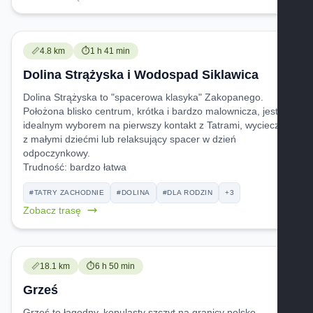
Trudność:
Czas przejścia:
📏
4.8 km
⏱️
1 h 41 min
Dolina Strążyska i Wodospad Siklawica
Dolina Strążyska to "spacerowa klasyka" Zakopanego.
Położona blisko centrum, krótka i bardzo malownicza, jest
idealnym wyborem na pierwszy kontakt z Tatrami, wycieczkę
z małymi dziećmi lub relaksujący spacer w dzień
odpoczynkowy.
Trudność:
bardzo łatwa
#TATRY ZACHODNIE
#DOLINA
#DLA RODZIN
+3
Zobacz trasę
Trudność:
Czas przejścia:
📏
18.1 km
⏱️
6 h 50 min
Grześ
Grześ to łagodny, kopulasty szczyt na granicy polsko-