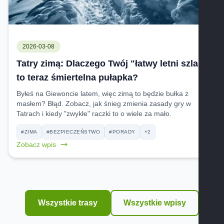
2026-03-08
Tatry zimą: Dlaczego Twój "łatwy letni szlak"
to teraz śmiertelna pułapka?
Byłeś na Giewoncie latem, więc zimą to będzie bułka z
masłem? Błąd. Zobacz, jak śnieg zmienia zasady gry w
Tatrach i kiedy "zwykłe" raczki to o wiele za mało.
#ZIMA
#BEZPIECZEŃSTWO
#PORADY
+2
Zobacz wpis
Wszystkie trasy
Wszystkie wpisy