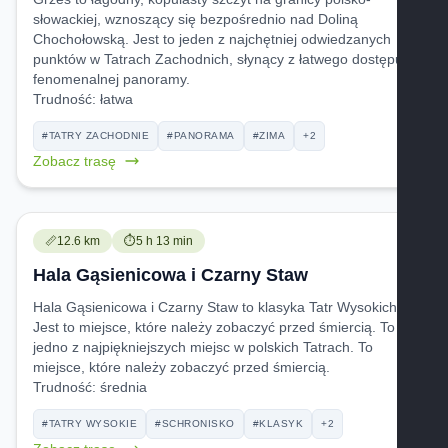
słowackiej, wznoszący się bezpośrednio nad Doliną
Chochołowską. Jest to jeden z najchętniej odwiedzanych
punktów w Tatrach Zachodnich, słynący z łatwego dostępu i
fenomenalnej panoramy.
Trudność:
łatwa
#TATRY ZACHODNIE
#PANORAMA
#ZIMA
+2
Zobacz trasę
Trudność:
Czas przejścia:
📏
12.6 km
⏱️
5 h 13 min
Hala Gąsienicowa i Czarny Staw
Hala Gąsienicowa i Czarny Staw to klasyka Tatr Wysokich.
Jest to miejsce, które należy zobaczyć przed śmiercią. To
jedno z najpiękniejszych miejsc w polskich Tatrach. To
miejsce, które należy zobaczyć przed śmiercią.
Trudność:
średnia
#TATRY WYSOKIE
#SCHRONISKO
#KLASYK
+2