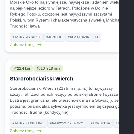
Morskie Oko to najsłynniejsze, największe i zdaniem wielu
najpiękniejsze jezioro w Tatrach. Położone w Dolinie
Rybiego Potoku, otoczone jest najwyższymi szczytami
Polski, w tym Rysami i charakterystyczną sylwetką Mnicha.
Trudność:
łatwa
#TATRY WYSOKIE
#JEZIORO
#DLA RODZIN
+4
Zobacz trasę
Trudność:
Czas przejścia:
📏
22.4 km
⏱️
10 h 18 min
Starorobociański Wierch
Starorobociański Wierch (2176 m n.p.m.) to najwyższy
szczyt Tatr Zachodnich leżący po polskiej stronie (wyższa
Bystra jest graniczna, ale wierzchołek ma na Słowacji). Jego
potężna, piramidalna sylwetka jest symbolem tej części gór.
Trudność:
trudna (kondycyjnie)
#TATRY ZACHODNIE
#NAJWYŻSZY SZCZYT
#KONDYCJA
+1
Zobacz trasę