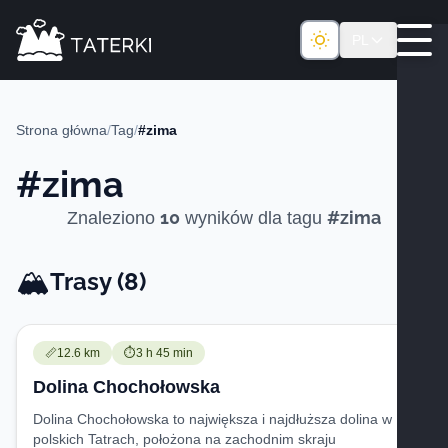
PL
Strona główna
/
Tag
/
#zima
#zima
10
#zima
Znaleziono
wyników dla tagu
🏔️
Trasy -
Trasy (8)
Trudność:
Czas przejścia:
📏
12.6 km
⏱️
3 h 45 min
Dolina Chochołowska
Dolina Chochołowska to największa i najdłuższa dolina w
polskich Tatrach, położona na zachodnim skraju