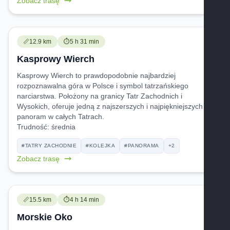
Zobacz trasę
Trudność:
Czas przejścia:
📏
12.9 km
⏱️
5 h 31 min
Kasprowy Wierch
Kasprowy Wierch to prawdopodobnie najbardziej
rozpoznawalna góra w Polsce i symbol tatrzańskiego
narciarstwa. Położony na granicy Tatr Zachodnich i
Wysokich, oferuje jedną z najszerszych i najpiękniejszych
panoram w całych Tatrach.
Trudność:
średnia
#TATRY ZACHODNIE
#KOLEJKA
#PANORAMA
+2
Zobacz trasę
Trudność:
Czas przejścia:
📏
15.5 km
⏱️
4 h 14 min
Morskie Oko