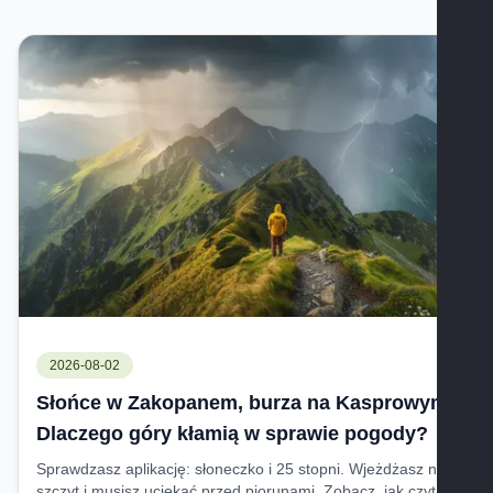
2026-08-02
Słońce w Zakopanem, burza na Kasprowym.
Dlaczego góry kłamią w sprawie pogody?
Sprawdzasz aplikację: słoneczko i 25 stopni. Wjeżdżasz na
szczyt i musisz uciekać przed piorunami. Zobacz, jak czytać