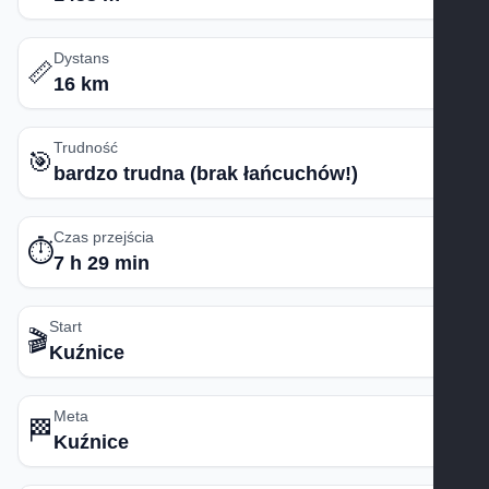
Dystans
📏
16 km
Trudność
🎯
bardzo trudna (brak łańcuchów!)
Czas przejścia
⏱️
7 h 29 min
Start
🎬
Kuźnice
Meta
🏁
Kuźnice