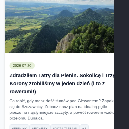
2026-07-20
Zdradziłem Tatry dla Pienin. Sokolicę i Trzy
Korony zrobiliśmy w jeden dzień (i to z
rowerami!)
Co robić, gdy masz dość tłumów pod Giewontem? Zapakuj
się do Szczawnicy. Zobacz nasz plan na idealną pętlę:
pieszo na najsłynniejsze szczyty, a powrót rowerem wzdłuż
przełomu Dunajca.
#PIENINY
#ROWERY
#POZA TATRAMI
+3