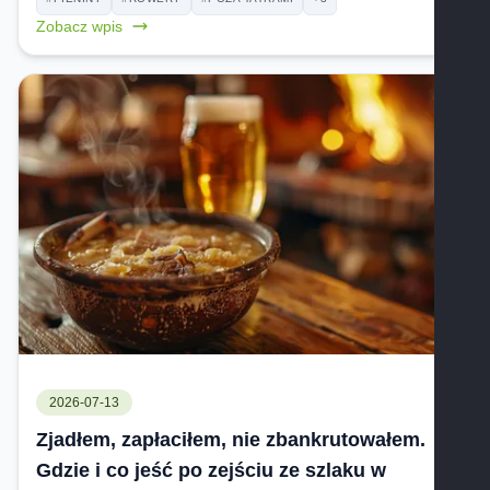
Zobacz wpis
2026-07-13
Zjadłem, zapłaciłem, nie zbankrutowałem.
Gdzie i co jeść po zejściu ze szlaku w