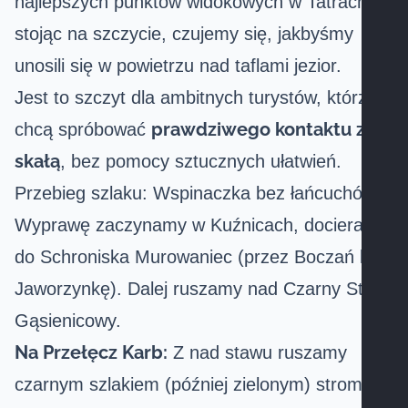
najlepszych punktów widokowych w Tatrach –
stojąc na szczycie, czujemy się, jakbyśmy
unosili się w powietrzu nad taflami jezior.
Jest to szczyt dla ambitnych turystów, którzy
prawdziwego kontaktu ze
chcą spróbować
skałą
, bez pomocy sztucznych ułatwień.
Przebieg szlaku: Wspinaczka bez łańcuchów
Wyprawę zaczynamy w Kuźnicach, docierając
do Schroniska Murowaniec (przez Boczań lub
Jaworzynkę). Dalej ruszamy nad Czarny Staw
Gąsienicowy.
Na Przełęcz Karb:
Z nad stawu ruszamy
czarnym szlakiem (później zielonym) stromo w