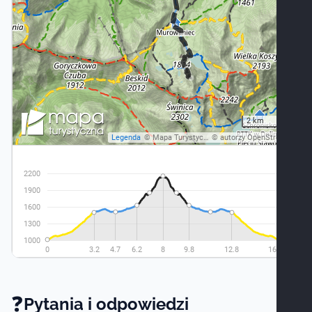
❓
Pytania i odpowiedzi -
Pytania i odpowiedzi