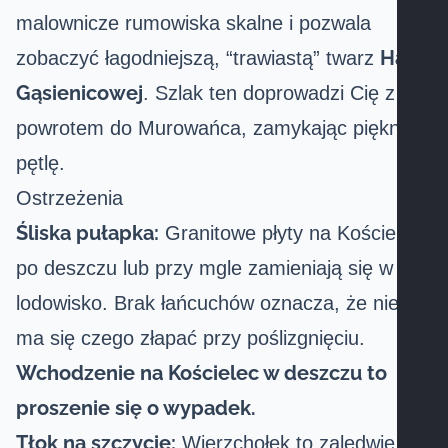
malownicze rumowiska skalne i pozwala
Hali
zobaczyć łagodniejszą, “trawiastą” twarz
Gąsienicowej
. Szlak ten doprowadzi Cię z
powrotem do Murowańca, zamykając piękną
pętlę.
Ostrzeżenia
Śliska pułapka:
Granitowe płyty na Kościelcu
po deszczu lub przy mgle zamieniają się w
lodowisko. Brak łańcuchów oznacza, że nie
ma się czego złapać przy poślizgnięciu.
Wchodzenie na Kościelec w deszczu to
proszenie się o wypadek.
Tłok na szczycie:
Wierzchołek to zaledwie