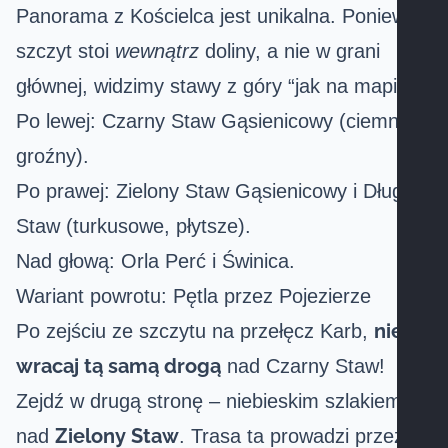
Panorama z Kościelca jest unikalna. Ponieważ
szczyt stoi
wewnątrz
doliny, a nie w grani
głównej, widzimy stawy z góry “jak na mapie”:
Po lewej: Czarny Staw Gąsienicowy (ciemny,
groźny).
Po prawej: Zielony Staw Gąsienicowy i Długi
Staw (turkusowe, płytsze).
Nad głową: Orla Perć i Świnica.
Wariant powrotu: Pętla przez Pojezierze
nie
Po zejściu ze szczytu na przełęcz Karb,
wracaj tą samą drogą
nad Czarny Staw!
Zejdź w drugą stronę – niebieskim szlakiem
Zielony Staw
nad
. Trasa ta prowadzi przez