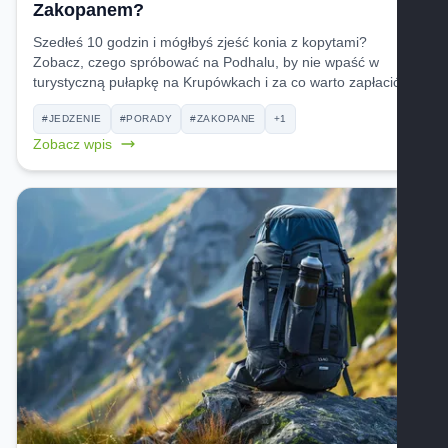
Zakopanem?
Szedłeś 10 godzin i mógłbyś zjeść konia z kopytami?
Zobacz, czego spróbować na Podhalu, by nie wpaść w
turystyczną pułapkę na Krupówkach i za co warto zapłacić.
#JEDZENIE
#PORADY
#ZAKOPANE
+1
Zobacz wpis