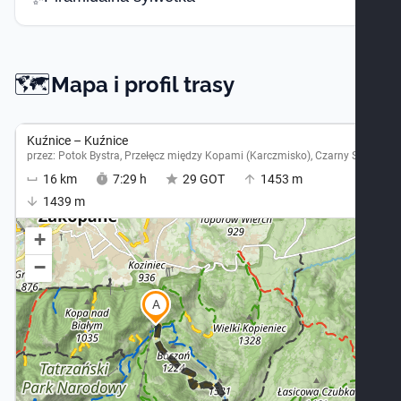
🗺️
Mapa -
Mapa i profil trasy