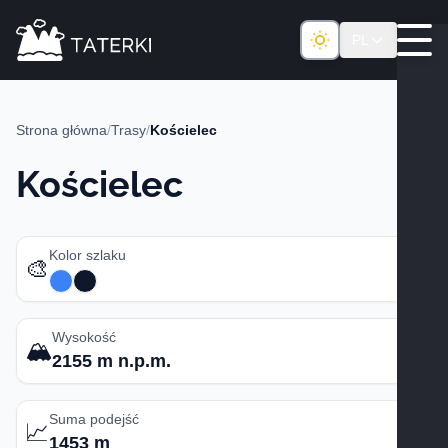
PL
Strona główna
/
Trasy
/
Kościelec
Kościelec
Kolor szlaku
🎨
Wysokość
🏔️
2155 m n.p.m.
Suma podejść
📈
1453 m