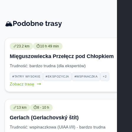
Podobne trasy
🏔️
Trudność:
Czas przejścia:
📏
23.2 km
⏱️
10 h 49 min
Mięguszowiecka Przełęcz pod Chłopkiem
Trudność:
bardzo trudna (dla ekspertów)
#TATRY WYSOKIE
#EKSPOZYCJA
#WSPINACZKA
+2
Zobacz trasę
Trudność:
Czas przejścia:
📏
13 km
⏱️
8 - 10 h
Gerlach (Gerlachovský štít)
Trudność:
wspinaczkowa (UIAA I/II) - bardzo trudna