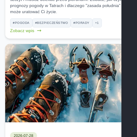
prognozy pogody w Tatrach i dlaczego "zasada południa"
może uratować Ci życie.
#POGODA
#BEZPIECZEŃSTWO
#PORADY
+1
Zobacz wpis
2026-07-28