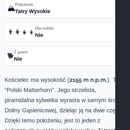
Położenie
🏔️
Tatry Wysokie
Dla rodzin
👨‍👩‍👧‍👦
Nie
Z psem
🐕
Nie
2155 m n.p.m.
Kościelec ma wysokość (
). To
“Polski Matterhorn”. Jego strzelista,
piramidalna sylwetka wyrasta w samym środku
Doliny Gąsienicowej, dzieląc ją na dwie części.
Dzięki temu położeniu, jest to jeden z