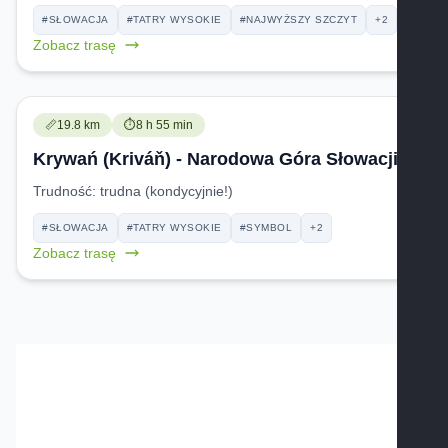
#SŁOWACJA
#TATRY WYSOKIE
#NAJWYŻSZY SZCZYT
+2
Zobacz trasę
Trudność:
Czas przejścia:
📏
19.8 km
⏱️
8 h 55 min
Krywań (Kriváň) - Narodowa Góra Słowacji
Trudność:
trudna (kondycyjnie!)
#SŁOWACJA
#TATRY WYSOKIE
#SYMBOL
+2
Zobacz trasę