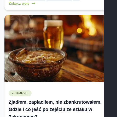
Zobacz wpis
2026-07-13
Zjadłem, zapłaciłem, nie zbankrutowałem.
Gdzie i co jeść po zejściu ze szlaku w
Zakopanem?