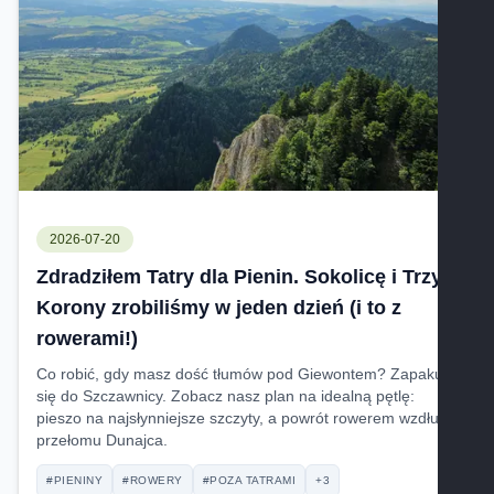
2026-07-20
Zdradziłem Tatry dla Pienin. Sokolicę i Trzy
Korony zrobiliśmy w jeden dzień (i to z
rowerami!)
Co robić, gdy masz dość tłumów pod Giewontem? Zapakuj
się do Szczawnicy. Zobacz nasz plan na idealną pętlę:
pieszo na najsłynniejsze szczyty, a powrót rowerem wzdłuż
przełomu Dunajca.
#PIENINY
#ROWERY
#POZA TATRAMI
+3