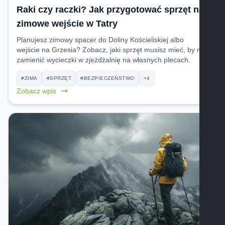
Raki czy raczki? Jak przygotować sprzęt na
zimowe wejście w Tatry
Planujesz zimowy spacer do Doliny Kościeliskiej albo
wejście na Grzesia? Zobacz, jaki sprzęt musisz mieć, by nie
zamienić wycieczki w zjeżdżalnię na własnych plecach.
#ZIMA
#SPRZĘT
#BEZPIECZEŃSTWO
+4
Zobacz wpis