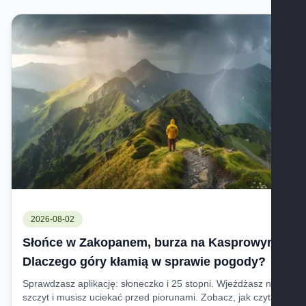
2026-08-02
Słońce w Zakopanem, burza na Kasprowym.
Dlaczego góry kłamią w sprawie pogody?
Sprawdzasz aplikację: słoneczko i 25 stopni. Wjeżdżasz na
szczyt i musisz uciekać przed piorunami. Zobacz, jak czytać