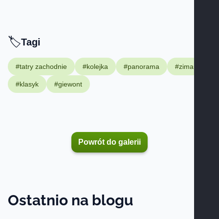
🏷️
Tagi -
Tagi
#tatry zachodnie
#kolejka
#panorama
#zima
#klasyk
#giewont
Powrót do galerii
Ostatnio na blogu