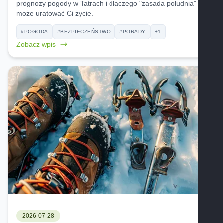
prognozy pogody w Tatrach i dlaczego "zasada południa"
może uratować Ci życie.
#POGODA
#BEZPIECZEŃSTWO
#PORADY
+1
Zobacz wpis
2026-07-28