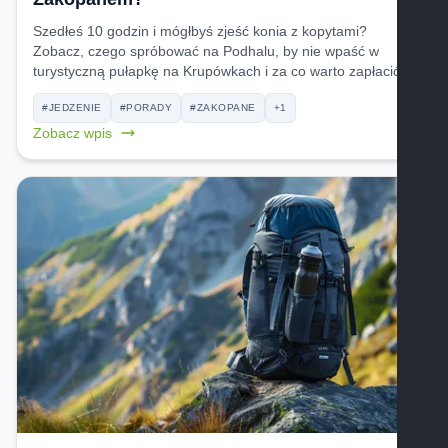
Szedłeś 10 godzin i mógłbyś zjeść konia z kopytami?
Zobacz, czego spróbować na Podhalu, by nie wpaść w
turystyczną pułapkę na Krupówkach i za co warto zapłacić.
#JEDZENIE
#PORADY
#ZAKOPANE
+1
Zobacz wpis