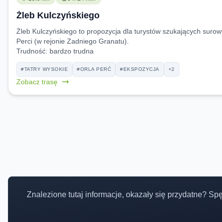
Żleb Kulczyńskiego
Żleb Kulczyńskiego to propozycja dla turystów szukających surowy
Perci (w rejonie Zadniego Granatu).
Trudność:
bardzo trudna
#TATRY WYSOKIE
#ORLA PERĆ
#EKSPOZYCJA
+2
Zobacz trasę
Znalezione tutaj informacje, okazały się przydatne? Sp