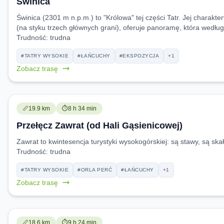
Świnica
Świnica (2301 m n.p.m.) to "Królowa" tej części Tatr. Jej chara
(na styku trzech głównych grani), oferuje panoramę, która według
Trudność:
trudna
#TATRY WYSOKIE
#ŁAŃCUCHY
#EKSPOZYCJA
+1
Zobacz trasę
Trudność:
Czas przejścia:
📏
19.9 km
⏱️
8 h 34 min
Przełęcz Zawrat (od Hali Gąsienicowej)
Zawrat to kwintesencja turystyki wysokogórskiej: są stawy, są ska
Trudność:
trudna
#TATRY WYSOKIE
#ORLA PERĆ
#ŁAŃCUCHY
+1
Zobacz trasę
Trudność:
Czas przejścia:
📏
18.6 km
⏱️
9 h 24 min