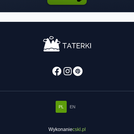
PL
EN
Wykonanie
cskl.pl