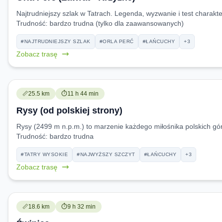
Najtrudniejszy szlak w Tatrach. Legenda, wyzwanie i test charakte
Trudność:
bardzo trudna (tylko dla zaawansowanych)
#NAJTRUDNIEJSZY SZLAK
#ORLA PERĆ
#ŁAŃCUCHY
+3
Zobacz trasę
Trudność:
Czas przejścia:
📏
25.5 km
⏱️
11 h 44 min
Rysy (od polskiej strony)
Rysy (2499 m n.p.m.) to marzenie każdego miłośnika polskich gór
Trudność:
bardzo trudna
#TATRY WYSOKIE
#NAJWYŻSZY SZCZYT
#ŁAŃCUCHY
+3
Zobacz trasę
Trudność:
Czas przejścia:
📏
18.6 km
⏱️
9 h 32 min