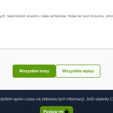
ch, taternickich wrażeń z dala od tłumów. Szlak ten jest mroczny, zimn
Wszystkie trasy
Wszystkie wpisy
ędziłem sporo czasu na zebraniu tych informacji. Jeśli ułatwiły
Postaw mi