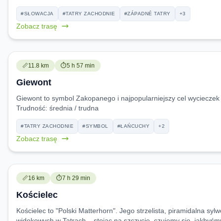
#SŁOWACJA
#TATRY ZACHODNIE
#ZÁPADNÉ TATRY
+3
Zobacz trasę
Trudność:
Czas przejścia:
📏
11.8 km
⏱️
5 h 57 min
Giewont
Giewont to symbol Zakopanego i najpopularniejszy cel wycieczek
Trudność:
średnia / trudna
#TATRY ZACHODNIE
#SYMBOL
#ŁAŃCUCHY
+2
Zobacz trasę
Trudność:
Czas przejścia:
📏
16 km
⏱️
7 h 29 min
Kościelec
Kościelec to "Polski Matterhorn". Jego strzelista, piramidalna sy
widokowych w Tatrach – stojąc na szczycie, czujemy się, jakbyśmy 