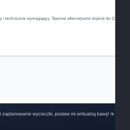
y i technicznie wymagający. Stanowi alternatywne dojście do Orlej
 Ci zaplanowanie wycieczki, postaw mi wirtualną kawę! ☕