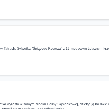
 w Tatrach. Sylwetka "Śpiącego Rycerza" z 15-metrowym żelaznym krzy
lwetka wyrasta w samym środku Doliny Gąsienicowej, dzieląc ją na dwie 
unosili się w powietrzu nad taflami jezior.