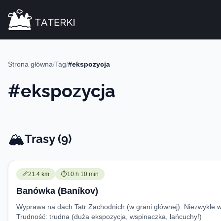
Strona główna
/
Tag
/
#ekspozycja
#ekspozycja
🏔️
Trasy -
Trasy (9)
Trudność:
Czas przejścia:
📏
21.4 km
⏱️
10 h 10 min
Banówka (Baníkov)
Wyprawa na dach Tatr Zachodnich (w grani głównej). Niezwykle wi
Trudność:
trudna (duża ekspozycja, wspinaczka, łańcuchy!)