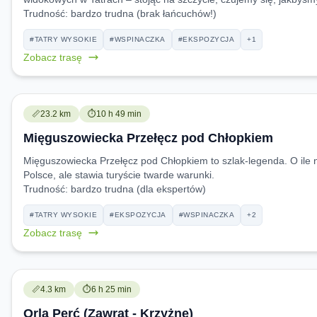
Trudność:
bardzo trudna (brak łańcuchów!)
#TATRY WYSOKIE
#WSPINACZKA
#EKSPOZYCJA
+1
Zobacz trasę
Trudność:
Czas przejścia:
📏
23.2 km
⏱️
10 h 49 min
Mięguszowiecka Przełęcz pod Chłopkiem
Mięguszowiecka Przełęcz pod Chłopkiem to szlak-legenda. O ile na
Polsce, ale stawia turyście twarde warunki.
Trudność:
bardzo trudna (dla ekspertów)
#TATRY WYSOKIE
#EKSPOZYCJA
#WSPINACZKA
+2
Zobacz trasę
Trudność:
Czas przejścia:
📏
4.3 km
⏱️
6 h 25 min
Orla Perć (Zawrat - Krzyżne)