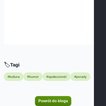
🏷️
Tagi -
Tagi
#kultura
#humor
#społeczność
#porady
Powrót do bloga