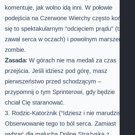
komentuje, jak wolno idą inni. W połowie
podejścia na
Czerwone Wierchy
często kończy
się to spektakularnym “odcięciem prądu” (tzw.
zawał serca w oczach) i powolnym marszem
zombie.
Zasada:
W górach nie ma medali za czas
przejścia. Jeśli idziesz pod górę, masz
pierwszeństwo przed schodzącym –
przypomnij o tym Sprinterowi, gdy będzie
chciał Cię staranować.
3. Rodzic-Katorżnik (“Idziesz i nie marudzisz!”)
Obserwowanie tego to ból serca. Zamiast
wybrać dla malucha
Dolinę Strążyską
z