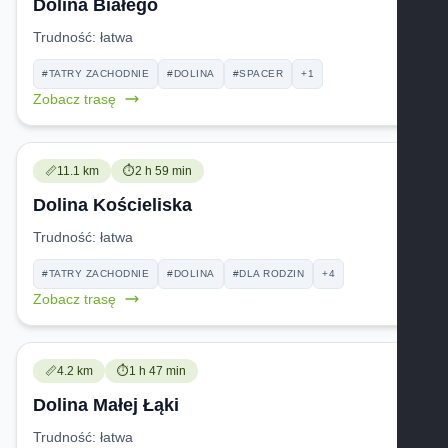
Dolina Białego
Trudność:
łatwa
#TATRY ZACHODNIE
#DOLINA
#SPACER
+1
Zobacz trasę
Trudność:
Czas przejścia:
📏
11.1 km
⏱️
2 h 59 min
Dolina Kościeliska
Trudność:
łatwa
#TATRY ZACHODNIE
#DOLINA
#DLA RODZIN
+4
Zobacz trasę
Trudność:
Czas przejścia:
📏
4.2 km
⏱️
1 h 47 min
Dolina Małej Łąki
Trudność:
łatwa