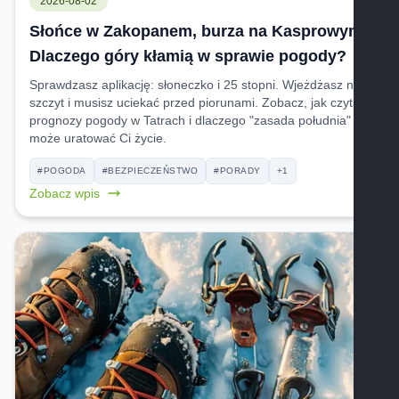
2026-08-02
Słońce w Zakopanem, burza na Kasprowym.
Dlaczego góry kłamią w sprawie pogody?
Sprawdzasz aplikację: słoneczko i 25 stopni. Wjeżdżasz na
szczyt i musisz uciekać przed piorunami. Zobacz, jak czytać
prognozy pogody w Tatrach i dlaczego "zasada południa"
może uratować Ci życie.
#POGODA
#BEZPIECZEŃSTWO
#PORADY
+1
Zobacz wpis