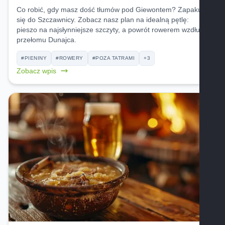
Co robić, gdy masz dość tłumów pod Giewontem? Zapakuj
się do Szczawnicy. Zobacz nasz plan na idealną pętlę:
pieszo na najsłynniejsze szczyty, a powrót rowerem wzdłuż
przełomu Dunajca.
#PIENINY
#ROWERY
#POZA TATRAMI
+3
Zobacz wpis