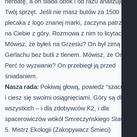
herbatę, a on siada obok i od razu analizuje
Twój sprzęt. Jeśli nie masz butów za 1500 zł i
plecaka z logo znanej marki, zaczyna patrzeć
na Ciebie z góry. Rozmowa z nim to licytacja.
Mówisz, że byłeś na
Grzesiu
? On był zimą na
Gerlachu bez butli z tlenem. Mówisz, że
Orla
Perć
to wyzwanie? On przebiegł ją przed
śniadaniem.
Nasza rada:
Pokiwaj głową, powiedz “szacun”
i ciesz się swoimi osiągnięciami. Góry są dla
wszystkich – i dla zdobywców K2, i dla
spacerowiczów wokół Smreczyńskiego Stawu.
5. Mistrz Ekologii (Zakopywacz Śmieci)