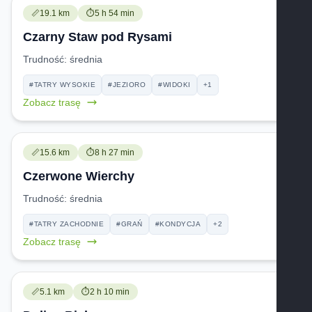
Trudność:
Czas przejścia:
📏
19.1 km
⏱️
5 h 54 min
Czarny Staw pod Rysami
Trudność:
średnia
#TATRY WYSOKIE
#JEZIORO
#WIDOKI
+1
Zobacz trasę
Trudność:
Czas przejścia:
📏
15.6 km
⏱️
8 h 27 min
Czerwone Wierchy
Trudność:
średnia
#TATRY ZACHODNIE
#GRAŃ
#KONDYCJA
+2
Zobacz trasę
Trudność:
Czas przejścia:
📏
5.1 km
⏱️
2 h 10 min