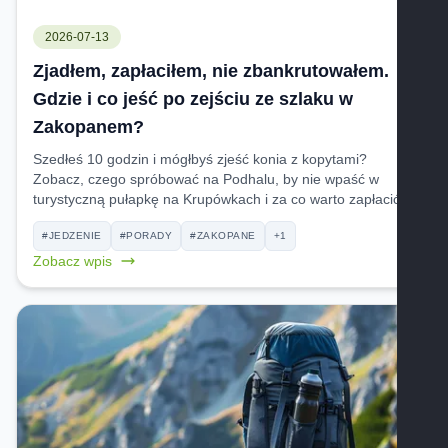
2026-07-13
Zjadłem, zapłaciłem, nie zbankrutowałem.
Gdzie i co jeść po zejściu ze szlaku w
Zakopanem?
Szedłeś 10 godzin i mógłbyś zjeść konia z kopytami?
Zobacz, czego spróbować na Podhalu, by nie wpaść w
turystyczną pułapkę na Krupówkach i za co warto zapłacić.
#JEDZENIE
#PORADY
#ZAKOPANE
+1
Zobacz wpis