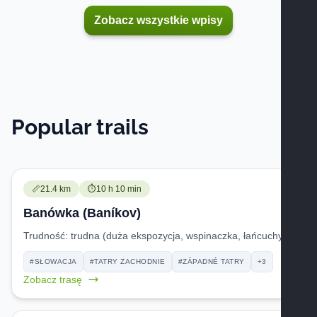
Zobacz wszystkie wpisy
Popular trails
Trudność:
Czas przejścia:
📏
21.4 km
⏱️
10 h 10 min
Banówka (Baníkov)
Trudność:
trudna (duża ekspozycja, wspinaczka, łańcuchy!)
#SŁOWACJA
#TATRY ZACHODNIE
#ZÁPADNÉ TATRY
+3
Zobacz trasę