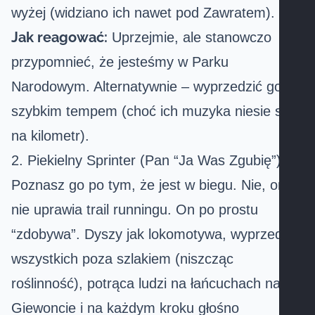
wyżej (widziano ich nawet pod
Zawratem
).
Jak reagować:
Uprzejmie, ale stanowczo
przypomnieć, że jesteśmy w Parku
Narodowym. Alternatywnie – wyprzedzić go
szybkim tempem (choć ich muzyka niesie się
na kilometr).
2. Piekielny Sprinter (Pan “Ja Was Zgubię”)
Poznasz go po tym, że jest w biegu. Nie, on
nie uprawia trail runningu. On po prostu
“zdobywa”. Dyszy jak lokomotywa, wyprzedza
wszystkich poza szlakiem (niszcząc
roślinność), potrąca ludzi na łańcuchach na
Giewoncie
i na każdym kroku głośno