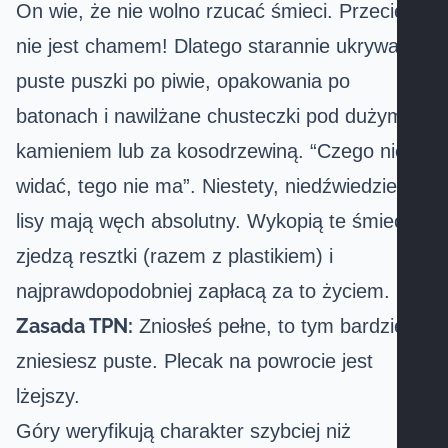
On wie, że nie wolno rzucać śmieci. Przecież
nie jest chamem! Dlatego starannie ukrywa
puste puszki po piwie, opakowania po
batonach i nawilżane chusteczki pod dużym
kamieniem lub za kosodrzewiną. “Czego nie
widać, tego nie ma”. Niestety, niedźwiedzie i
lisy mają węch absolutny. Wykopią te śmieci,
zjedzą resztki (razem z plastikiem) i
najprawdopodobniej zapłacą za to życiem.
Zasada TPN:
Zniosłeś pełne, to tym bardziej
zniesiesz puste. Plecak na powrocie jest
lżejszy.
Góry weryfikują charakter szybciej niż