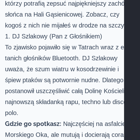
którzy potrafią zepsuć najpiękniejszy zachód
słońca na
Hali Gąsienicowej
. Zobacz, czy
kogoś z nich nie mijałeś w drodze na szczyt.
1. DJ Szlakowy (Pan z Głośnikiem)
To zjawisko pojawiło się w Tatrach wraz z erą
tanich głośników Bluetooth. DJ Szlakowy
uważa, że szum wiatru w kosodrzewinie i
śpiew ptaków są potwornie nudne. Dlatego
postanowił uszczęśliwić całą Dolinę Kościeliską
najnowszą składanką rapu, techno lub disco-
polo.
Gdzie go spotkasz:
Najczęściej na asfalcie do
Morskiego Oka
, ale mutują i docierają coraz